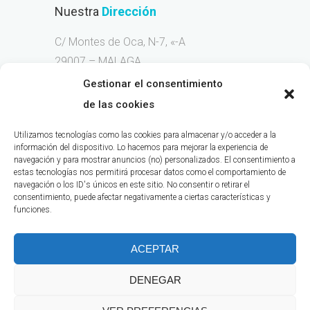
Nuestra
Dirección
C/ Montes de Oca, N-7, «-A
29007 – MALAGA
Gestionar el consentimiento
Llama
Ahora
de las cookies
Móvil 676-263-236
Utilizamos tecnologías como las cookies para almacenar y/o acceder a la
información del dispositivo. Lo hacemos para mejorar la experiencia de
navegación y para mostrar anuncios (no) personalizados. El consentimiento a
estas tecnologías nos permitirá procesar datos como el comportamiento de
navegación o los ID's únicos en este sitio. No consentir o retirar el
consentimiento, puede afectar negativamente a ciertas características y
NICA:
26829
funciones.
ACEPTAR
DENEGAR