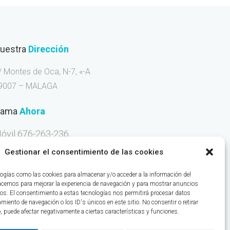
uestra
Dirección
/ Montes de Oca, N-7, «-A
9007 – MALAGA
lama
Ahora
óvil 676-263-236
Gestionar el consentimiento de las cookies
ogías como las cookies para almacenar y/o acceder a la información del
hacemos para mejorar la experiencia de navegación y para mostrar anuncios
ICA:
26829
os. El consentimiento a estas tecnologías nos permitirá procesar datos
iento de navegación o los ID's únicos en este sitio. No consentir o retirar
, puede afectar negativamente a ciertas características y funciones.