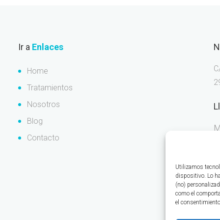
Ir a
Enlaces
N
C
Home
2
Tratamientos
Nosotros
L
Blog
M
Contacto
Utilizamos tecnol
dispositivo. Lo 
N
(no) personalizad
como el comportam
el consentimiento