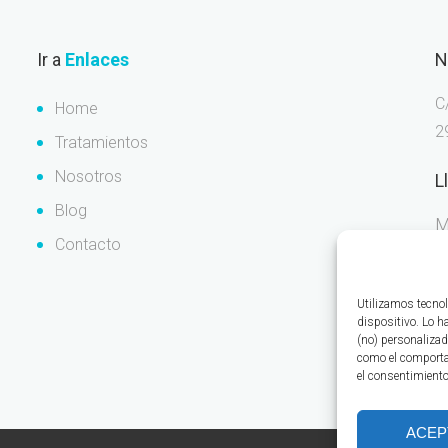
Ir a
Enlaces
N
C
Home
2
Tratamientos
Nosotros
L
Blog
M
Contacto
Utilizamos tecnol
dispositivo. Lo 
N
(no) personalizad
como el comportam
el consentimiento
ACEP