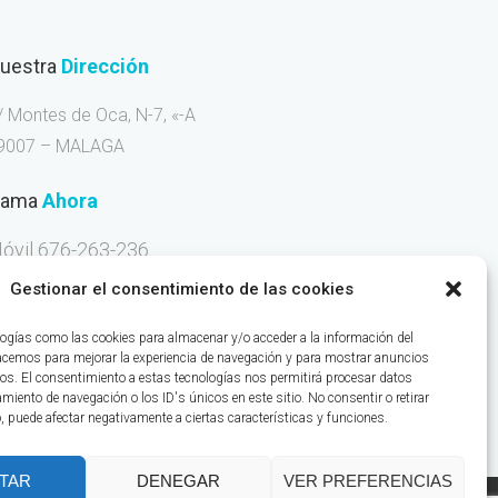
uestra
Dirección
/ Montes de Oca, N-7, «-A
9007 – MALAGA
lama
Ahora
óvil 676-263-236
Gestionar el consentimiento de las cookies
ogías como las cookies para almacenar y/o acceder a la información del
hacemos para mejorar la experiencia de navegación y para mostrar anuncios
ICA:
26829
os. El consentimiento a estas tecnologías nos permitirá procesar datos
iento de navegación o los ID's únicos en este sitio. No consentir o retirar
, puede afectar negativamente a ciertas características y funciones.
TAR
DENEGAR
VER PREFERENCIAS