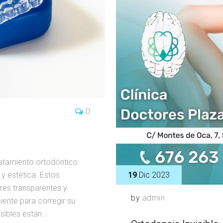
0
ratamiento ortodóntico
19
Dic 2023
 estética. Estos
ores transparentes y
by
admin
iente para corregir su
ibles están...