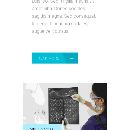
Duis leo. Sed fringilla mauris sit
amet nibh. Donec sodales
sagittis magna. Sed consequat,
leo eget bibendum sodales,
augue velit cursus...
READ MORE
30
Dic 2016