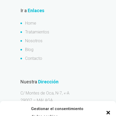
Ir a
Enlaces
Home
Tratamientos
Nosotros
Blog
Contacto
Nuestra
Dirección
C/ Montes de Oca, N-7, «-A
29007 – MALAGA
Gestionar el consentimiento
Llama
Ahora