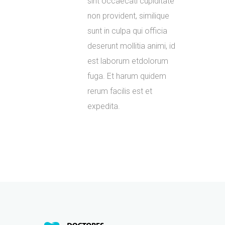
sint occaecati cupiditate
non provident, similique
sunt in culpa qui officia
deserunt mollitia animi, id
est laborum etdolorum
fuga. Et harum quidem
rerum facilis est et
expedita.