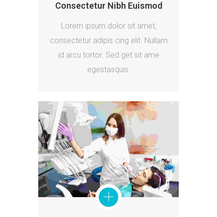
Consectetur Nibh Euismod
Lorem ipsum dolor sit amet,
consectetur adipis cing elit. Nullam
id arcu tortor. Sed get sit ame
egestasquis.