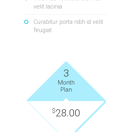
velit lacinia
Curabitur porta nibh id velit
feugiat
3
Month
Plan
28.00
$