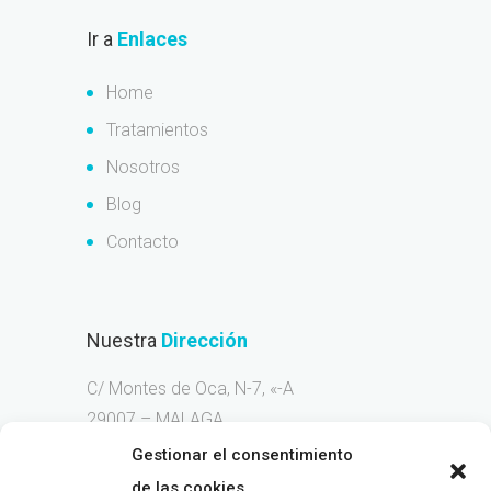
Ir a
Enlaces
Home
Tratamientos
Nosotros
Blog
Contacto
Nuestra
Dirección
C/ Montes de Oca, N-7, «-A
29007 – MALAGA
Gestionar el consentimiento
Llama
Ahora
de las cookies