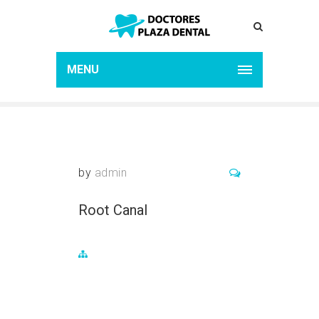
ROOT CANAL
Home
Root Canal
MENU
by
admin
Root Canal