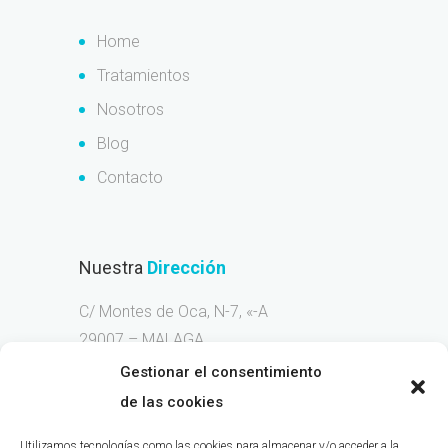
Home
Tratamientos
Nosotros
Blog
Contacto
Nuestra
Dirección
C/ Montes de Oca, N-7, «-A
29007 – MALAGA
Gestionar el consentimiento
Llama
Ahora
de las cookies
Móvil 676-263-236
Utilizamos tecnologías como las cookies para almacenar y/o acceder a la