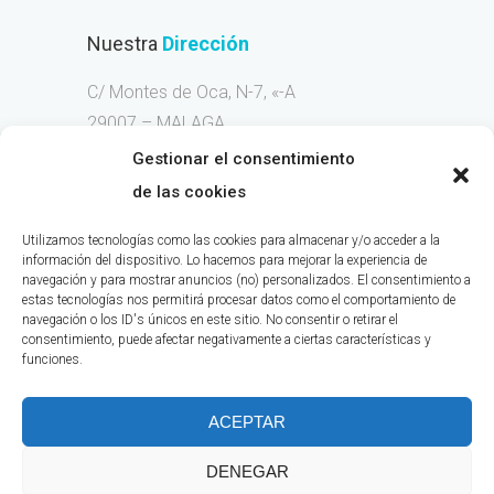
Nuestra
Dirección
C/ Montes de Oca, N-7, «-A
29007 – MALAGA
Gestionar el consentimiento
Llama
Ahora
de las cookies
Móvil 676-263-236
Utilizamos tecnologías como las cookies para almacenar y/o acceder a la
información del dispositivo. Lo hacemos para mejorar la experiencia de
navegación y para mostrar anuncios (no) personalizados. El consentimiento a
estas tecnologías nos permitirá procesar datos como el comportamiento de
navegación o los ID's únicos en este sitio. No consentir o retirar el
consentimiento, puede afectar negativamente a ciertas características y
NICA:
26829
funciones.
ACEPTAR
DENEGAR