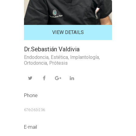
VIEW DETAILS
Dr.Sebastián Valdivia
Endodoncia
,
Estética
,
Implantología
,
Ortodoncia
,
Prótesis
Phone
676-263-236
E-mail