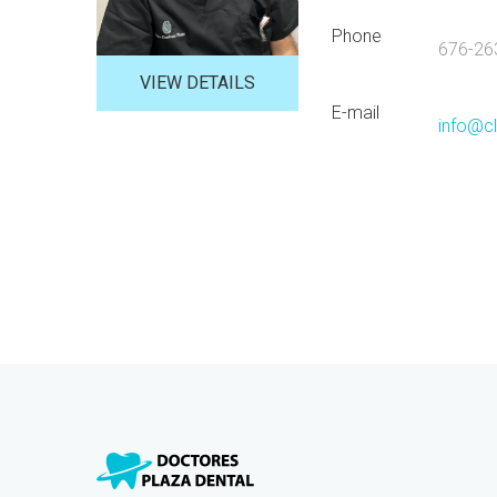
Phone
676-26
VIEW DETAILS
E-mail
info@c