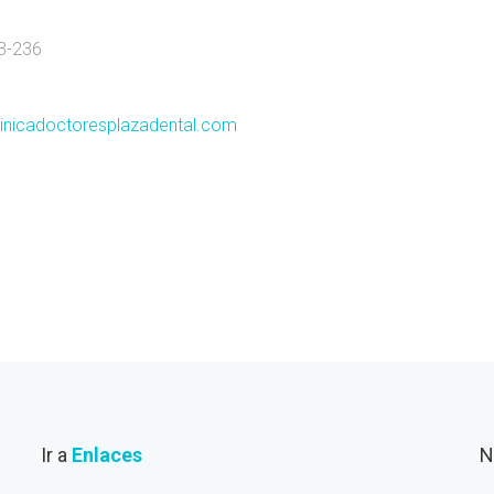
3-236
linicadoctoresplazadental.com
Ir a
Enlaces
N